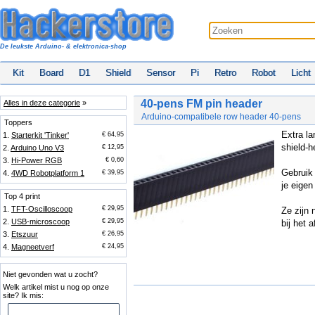
De leukste Arduino- & elektronica-shop
Kit
Board
D1
Shield
Sensor
Pi
Retro
Robot
Licht
40-pens FM pin header
Alles in deze categorie
»
Arduino-compatibele row header 40-pens
Toppers
Extra la
1.
Starterkit 'Tinker'
€ 64,95
shield-h
2.
Arduino Uno V3
€ 12,95
3.
Hi-Power RGB
€ 0,60
Gebruik 
4.
4WD Robotplatform 1
€ 39,95
je eigen
Top 4 print
1.
TFT-Oscilloscoop
€ 29,95
Ze zijn 
2.
USB-microscoop
€ 29,95
bij het 
3.
Etszuur
€ 26,95
4.
Magneetverf
€ 24,95
Niet gevonden wat u zocht?
Welk artikel mist u nog op onze
site? Ik mis: