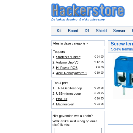
De leukste Arduino- & elektronica-shop
Kit
Board
D1
Shield
Sensor
Screw ter
Alles in deze categorie
»
Screw termina
Toppers
1.
Starterkit 'Tinker'
€ 64,95
2.
Arduino Uno V3
€ 12,95
3.
Hi-Power RGB
€ 0,60
4.
4WD Robotplatform 1
€ 39,95
Top 4 print
1.
TFT-Oscilloscoop
€ 29,95
2.
USB-microscoop
€ 29,95
3.
Etszuur
€ 26,95
4.
Magneetverf
€ 24,95
Niet gevonden wat u zocht?
Welk artikel mist u nog op onze
site? Ik mis: