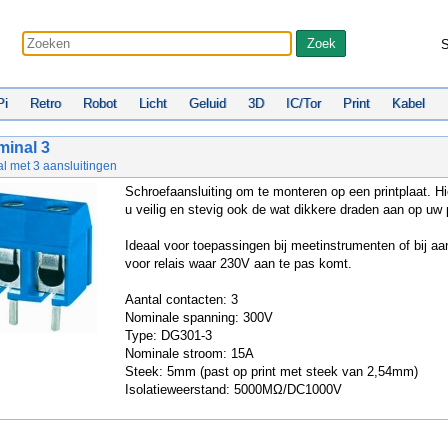
S
Pi
Retro
Robot
Licht
Geluid
3D
IC/Tor
Print
Kabel
minal 3
l met 3 aansluitingen
Schroefaansluiting om te monteren op een printplaat. Hie
u veilig en stevig ook de wat dikkere draden aan op uw p
Ideaal voor toepassingen bij meetinstrumenten of bij aa
voor relais waar 230V aan te pas komt.
Aantal contacten: 3
Nominale spanning: 300V
Type: DG301-3
Nominale stroom: 15A
Steek: 5mm (past op print met steek van 2,54mm)
Isolatieweerstand: 5000MΩ/DC1000V