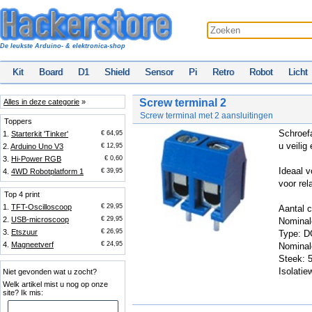
De leukste Arduino- & elektronica-shop
Kit
Board
D1
Shield
Sensor
Pi
Retro
Robot
Licht
Screw terminal 2
Alles in deze categorie
»
Screw terminal met 2 aansluitingen
Toppers
Schroefa
1.
Starterkit 'Tinker'
€ 64,95
u veilig
2.
Arduino Uno V3
€ 12,95
3.
Hi-Power RGB
€ 0,60
Ideaal v
4.
4WD Robotplatform 1
€ 39,95
voor rel
Top 4 print
1.
TFT-Oscilloscoop
€ 29,95
Aantal c
2.
USB-microscoop
€ 29,95
Nominal
3.
Etszuur
€ 26,95
Type: D
4.
Magneetverf
€ 24,95
Nominal
Steek:
Isolati
Niet gevonden wat u zocht?
Welk artikel mist u nog op onze
site? Ik mis: