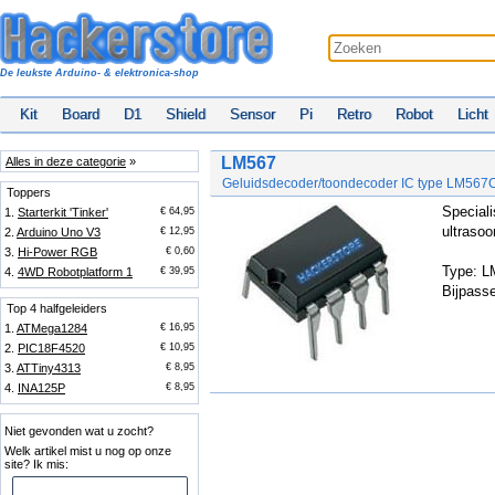
De leukste Arduino- & elektronica-shop
Kit
Board
D1
Shield
Sensor
Pi
Retro
Robot
Licht
LM567
Alles in deze categorie
»
Geluidsdecoder/toondecoder IC type LM567
Toppers
Speciali
1.
Starterkit 'Tinker'
€ 64,95
ultrasoo
2.
Arduino Uno V3
€ 12,95
3.
Hi-Power RGB
€ 0,60
Type: 
4.
4WD Robotplatform 1
€ 39,95
Bijpasse
Top 4 halfgeleiders
1.
ATMega1284
€ 16,95
2.
PIC18F4520
€ 10,95
3.
ATTiny4313
€ 8,95
4.
INA125P
€ 8,95
Niet gevonden wat u zocht?
Welk artikel mist u nog op onze
site? Ik mis: