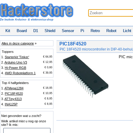
De leukste Arduino- & elektronica-shop
Kit
Board
D1
Shield
Sensor
Pi
Retro
Robot
Licht
PIC18F4520
Alles in deze categorie
»
PIC 18F4520 microcontroller in DIP-40-behui
Toppers
PIC mic
1.
Starterkit 'Tinker'
€ 64,95
2.
Arduino Uno V3
€ 12,95
3.
Hi-Power RGB
€ 0,60
4.
4WD Robotplatform 1
€ 39,95
Top 4 halfgeleiders
1.
ATMega1284
€ 16,95
2.
PIC18F4520
€ 10,95
3.
ATTiny4313
€ 8,95
4.
INA125P
€ 8,95
Niet gevonden wat u zocht?
Welk artikel mist u nog op onze
site? Ik mis: