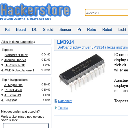
De leukste Arduino- & elektronica-shop
Kit
Board
D1
Shield
Sensor
Pi
Retro
Robot
Licht
LM3914
Alles in deze categorie
»
Dot/bar display driver LM3914 (Texas instrum
Toppers
IC om ee
1.
Starterkit 'Tinker'
€ 64,95
display 
2.
Arduino Uno V3
€ 12,95
zich dit 
3.
Hi-Power RGB
€ 0,60
wij er 
4.
4WD Robotplatform 1
€ 39,95
Top 4 halfgeleiders
Aansture
1.
ATMega1284
€ 16,95
display
2.
PIC18F4520
€ 10,95
met spa
3.
ATTiny4313
€ 8,95
4.
INA125P
€ 8,95
Toepass
Datasheet
Tutorial
Niet gevonden wat u zocht?
Welk artikel mist u nog op onze
site? Ik mis: