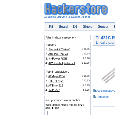
De leukste Arduino- & elektronica-shop
Kit
Board
D1
Shield
Sensor
TL431C R
Alles in deze categorie
»
Lineaire span
Toppers
1.
Starterkit 'Tinker'
€ 64,95
2.
Arduino Uno V3
€ 12,95
3.
Hi-Power RGB
€ 0,60
4.
4WD Robotplatform 1
€ 39,95
Top 4 halfgeleiders
1.
ATMega1284
€ 16,95
2.
PIC18F4520
€ 10,95
3.
ATTiny4313
€ 8,95
4.
INA125P
€ 8,95
Aansluitgegev
Datasheet
Niet gevonden wat u zocht?
Welk artikel mist u nog op onze
site? Ik mis: