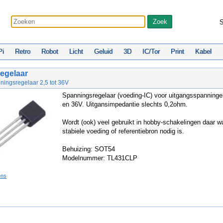
S
Pi
Retro
Robot
Licht
Geluid
3D
IC/Tor
Print
Kabel
egelaar
ningsregelaar 2,5 tot 36V
Spanningsregelaar (voeding-IC) voor uitgangsspanninge
en 36V. Uitgansimpedantie slechts 0,2ohm.
Wordt (ook) veel gebruikt in hobby-schakelingen daar w
stabiele voeding of referentiebron nodig is.
Behuizing: SOT54
Modelnummer: TL431CLP
ens