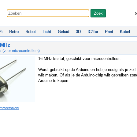
S
Pi
Retro
Robot
Licht
Geluid
3D
IC/Tor
Print
Kabel
6 MHz
z (voor microcontrollers)
16 MHz kristal, geschikt voor microcontrollers.
Wordt gebruikt op de Arduino en heb je nodig als je zelf
wilt maken. Of als je de Arduino-chip wilt gebruiken zon
Arduino te kopen.
ammeershield