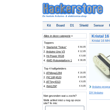
De leukste Arduino- & elektronica-shop
Kit
Board
D1
Shield
Sensor
Kristal 1
Alles in deze categorie
»
Kristal 16 MH
Toppers
1.
Starterkit 'Tinker'
€ 64,95
2.
Arduino Uno V3
€ 12,95
3.
Hi-Power RGB
€ 0,60
4.
4WD Robotplatform 1
€ 39,95
Top 4 halfgeleiders
1.
ATMega1284
€ 16,95
2.
PIC18F4520
€ 10,95
3.
ATTiny4313
€ 8,95
4.
INA125P
€ 8,95
Arduino progr
DIY Arduino
Niet gevonden wat u zocht?
Welk artikel mist u nog op onze
site? Ik mis: