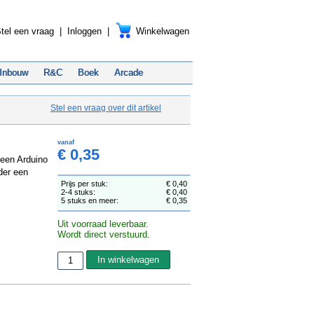
tel een vraag
|
Inloggen
|
Winkelwagen
Inbouw
R&C
Boek
Arcade
Stel een vraag over dit artikel
vanaf
€ 0,35
 een Arduino
der een
Prijs per stuk:
€ 0,40
2-4 stuks:
€ 0,40
5 stuks en meer:
€ 0,35
Uit voorraad leverbaar.
Wordt direct verstuurd.