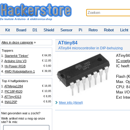
De leukste Arduino- & elektronica-shop
Kit
Board
D1
Shield
Sensor
Pi
Retro
Robot
Licht
ATtiny84
Alles in deze categorie
»
ATiny84 microcontroller in DIP-behuizing
Toppers
ATiny84 
1.
Starterkit 'Tinker'
€ 64,95
IC-voetj
2.
Arduino Uno V3
€ 12,95
IC heeft
3.
Hi-Power RGB
€ 0,60
4.
4WD Robotplatform 1
€ 39,95
Flash (
Top 4 halfgeleiders
Max. Op
1.
ATMega1284
€ 16,95
CPU: 8-
2.
PIC18F4520
€ 10,95
Max I/O
3.
ATTiny4313
€ 8,95
Ext Inte
4.
INA125P
€ 8,95
Meer info (Atmel)
Niet gevonden wat u zocht?
Welk artikel mist u nog op onze
site? Ik mis: