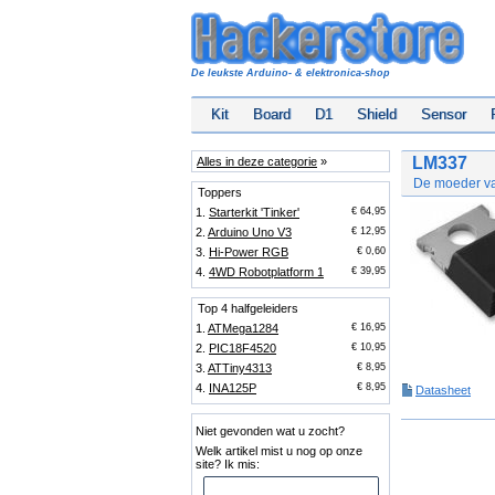
De leukste Arduino- & elektronica-shop
Kit
Board
D1
Shield
Sensor
LM337
Alles in deze categorie
»
De moeder va
Toppers
1.
Starterkit 'Tinker'
€ 64,95
2.
Arduino Uno V3
€ 12,95
3.
Hi-Power RGB
€ 0,60
4.
4WD Robotplatform 1
€ 39,95
Top 4 halfgeleiders
1.
ATMega1284
€ 16,95
2.
PIC18F4520
€ 10,95
3.
ATTiny4313
€ 8,95
4.
INA125P
€ 8,95
Datasheet
Niet gevonden wat u zocht?
Welk artikel mist u nog op onze
site? Ik mis: