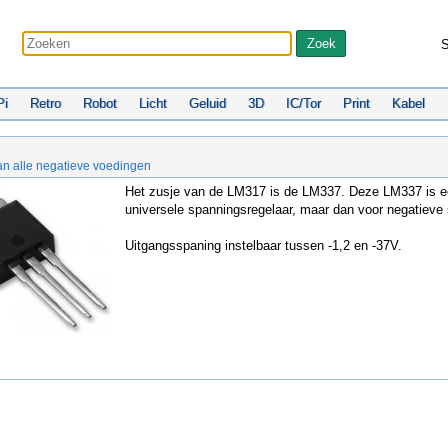
S
Pi
Retro
Robot
Licht
Geluid
3D
IC/Tor
Print
Kabel
n alle negatieve voedingen
Het zusje van de LM317 is de LM337. Deze LM337 is 
universele spanningsregelaar, maar dan voor negatieve
Uitgangsspaning instelbaar tussen -1,2 en -37V.