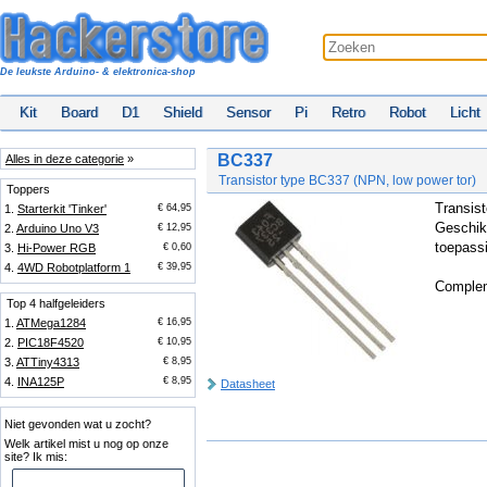
De leukste Arduino- & elektronica-shop
Kit
Board
D1
Shield
Sensor
Pi
Retro
Robot
Licht
BC337
Alles in deze categorie
»
Transistor type BC337 (NPN, low power tor)
Toppers
Transis
1.
Starterkit 'Tinker'
€ 64,95
Geschikt
2.
Arduino Uno V3
€ 12,95
toepass
3.
Hi-Power RGB
€ 0,60
4.
4WD Robotplatform 1
€ 39,95
Complem
Top 4 halfgeleiders
1.
ATMega1284
€ 16,95
2.
PIC18F4520
€ 10,95
3.
ATTiny4313
€ 8,95
4.
INA125P
€ 8,95
Datasheet
Niet gevonden wat u zocht?
Welk artikel mist u nog op onze
site? Ik mis: