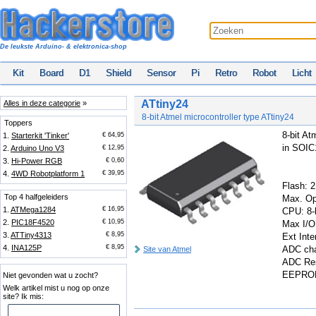
De leukste Arduino- & elektronica-shop
Kit
Board
D1
Shield
Sensor
Pi
Retro
Robot
Licht
ATtiny24
Alles in deze categorie
»
8-bit Atmel microcontroller type ATtiny24
Toppers
8-bit At
1.
Starterkit 'Tinker'
€ 64,95
in SOIC
2.
Arduino Uno V3
€ 12,95
3.
Hi-Power RGB
€ 0,60
4.
4WD Robotplatform 1
€ 39,95
Flash: 
Top 4 halfgeleiders
Max. Op
1.
ATMega1284
€ 16,95
CPU: 8-
2.
PIC18F4520
€ 10,95
Max I/O
3.
ATTiny4313
€ 8,95
Ext Inte
4.
INA125P
€ 8,95
ADC cha
Site van Atmel
ADC Reso
EEPROM
Niet gevonden wat u zocht?
Welk artikel mist u nog op onze
site? Ik mis: