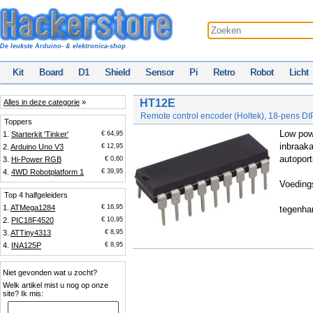
De leukste Arduino- & elektronica-shop
Kit
Board
D1
Shield
Sensor
Pi
Retro
Robot
Licht
HT12E
Alles in deze categorie
»
Remote control encoder (Holtek), 18-pens DI
Toppers
Low pow
1.
Starterkit 'Tinker'
€ 64,95
inbraak
2.
Arduino Uno V3
€ 12,95
autoport
3.
Hi-Power RGB
€ 0,60
4.
4WD Robotplatform 1
€ 39,95
Voeding
Top 4 halfgeleiders
1.
ATMega1284
€ 16,95
tegenha
2.
PIC18F4520
€ 10,95
3.
ATTiny4313
€ 8,95
4.
INA125P
€ 8,95
Niet gevonden wat u zocht?
Welk artikel mist u nog op onze
site? Ik mis: