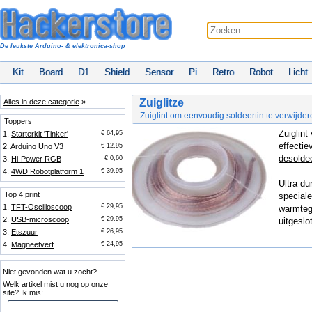
De leukste Arduino- & elektronica-shop
Kit
Board
D1
Shield
Sensor
Pi
Retro
Robot
Licht
Zuiglitze
Alles in deze categorie
»
Zuiglint om eenvoudig soldeertin te verwijde
Toppers
Zuiglin
1.
Starterkit 'Tinker'
€ 64,95
effectie
2.
Arduino Uno V3
€ 12,95
desolde
3.
Hi-Power RGB
€ 0,60
4.
4WD Robotplatform 1
€ 39,95
Ultra du
Top 4 print
speciale
1.
TFT-Oscilloscoop
€ 29,95
warmtege
2.
USB-microscoop
€ 29,95
uitgesl
3.
Etszuur
€ 26,95
4.
Magneetverf
€ 24,95
Niet gevonden wat u zocht?
Welk artikel mist u nog op onze
site? Ik mis: