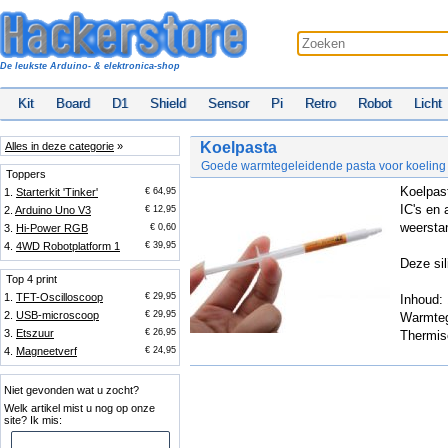
De leukste Arduino- & elektronica-shop
Kit
Board
D1
Shield
Sensor
Pi
Retro
Robot
Licht
Koelpasta
Alles in deze categorie
»
Goede warmtegeleidende pasta voor koelin
Toppers
Koelpast
1.
Starterkit 'Tinker'
€ 64,95
IC's en 
2.
Arduino Uno V3
€ 12,95
weersta
3.
Hi-Power RGB
€ 0,60
4.
4WD Robotplatform 1
€ 39,95
Deze sil
Top 4 print
1.
TFT-Oscilloscoop
€ 29,95
Inhoud:
2.
USB-microscoop
€ 29,95
Warmteg
3.
Etszuur
€ 26,95
Thermis
4.
Magneetverf
€ 24,95
Niet gevonden wat u zocht?
Welk artikel mist u nog op onze
site? Ik mis: