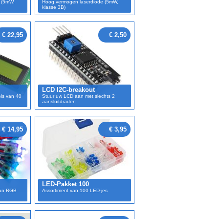
 (5mW,
Hoog vermogen laserdiode (5mW,
klasse 3B)
€ 22,95
€ 2,50
LCD I2C-breakout
ls van 40
Stuur uw LCD aan met slechts 2
aansluitdraden
€ 14,95
€ 3,95
LED-Pakket 100
van RGB
Assortiment van 100 LED-jes