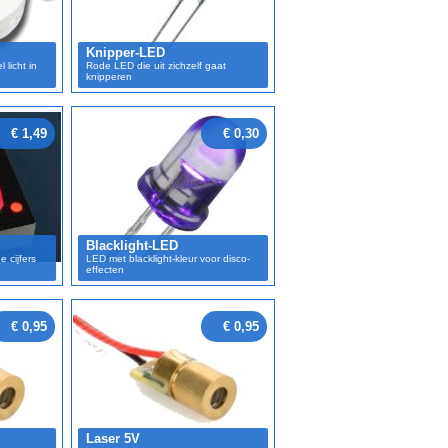
Knipper-LED
licht in
Rode LED die uit zichzelf gaat
knipperen
€ 1,49
€ 0,30
Blacklight-LED
 cijfers
LED met blacklight-kleur voor disco-
effecten
€ 0,95
€ 0,95
Laser 5V