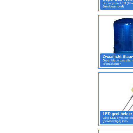
Super grote LED (10
(lenskleur rood)
Zwaailicht Blau
Groot blauw zwaailicht
toepassingen
LED geel helder
Gele LED 5mm met he
(doorzichtige) lens