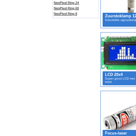
NeoPixel Ring 24
NeoPixel Ring 60
NeoPixel Ring 8
Zuurstoklamp 1
Industriële signaallam
LCD 20x4
Super groot LCD met 
tekst
Focus-laser