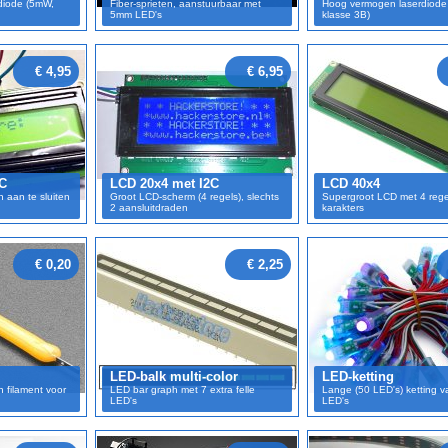
diode (5mW,
Fiber-sprieten, aanstuurbaar met
Hoog vermogen laserdiode
5mm LED's
klasse 3B)
€ 4,95
€ 6,95
2C
LCD 20x4 met I2C
LCD 40x4
n aan te sluiten
Groot LCD-scherm (4 regels), slechts
Supergroot LCD met 4 rege
2 aansluitdraden
karakters
€ 0,20
€ 2,25
LED-balk multi-color
LED-ketting
n filament voor
LED bar graph met 7 extra felle
Lange (50 LED's) ketting 
LED's
LED's