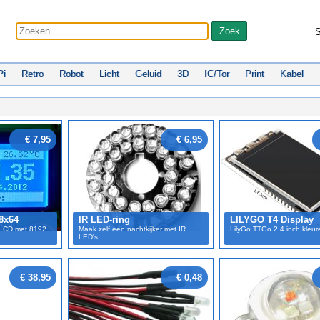
S
Pi
Retro
Robot
Licht
Geluid
3D
IC/Tor
Print
Kabel
€ 7,95
€ 6,95
8x64
IR LED-ring
LILYGO T4 Display
h LCD met 8192
Maak zelf een nachtkijker met IR
LilyGo TTGo 2.4 inch kleur
LED's
€ 38,95
€ 0,48