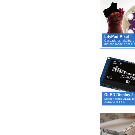
LilyPad Pixel
Cascade-schakelbare
nieuwe mode heet e-te
OLED Display 2.4
Lekker groot OLED dis
Arduino & ESP