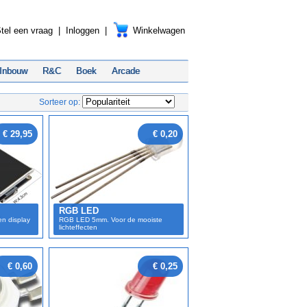
tel een vraag
|
Inloggen
|
Winkelwagen
Inbouw
R&C
Boek
Arcade
Sorteer op:
€ 29,95
€ 0,20
RGB LED
en display
RGB LED 5mm. Voor de mooiste
lichteffecten
€ 0,60
€ 0,25