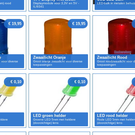
mm) rood
Displaymodule voor 3,3V en 5V -
LED-balk in metalen behui
ILI9341
€ 19,95
€ 19,95
w
Zwaailicht Oranje
Zwaailicht Rood
 voor diverse
Groot oranje zwaailicht voor diverse
Groot roodzwaailicht voor d
toepassingen
toepassingen
€ 0,10
€ 0,10
LED groen helder
LED rood helder
ldere
Groene LED 5mm met heldere
Rode LED 5mm met helder
(doorzichtige) lens
(doorzichtige) lens