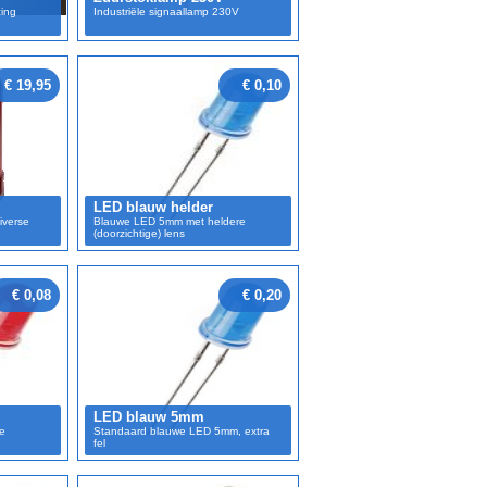
zing
Industriële signaallamp 230V
€ 19,95
€ 0,10
LED blauw helder
iverse
Blauwe LED 5mm met heldere
(doorzichtige) lens
€ 0,08
€ 0,20
LED blauw 5mm
e
Standaard blauwe LED 5mm, extra
fel