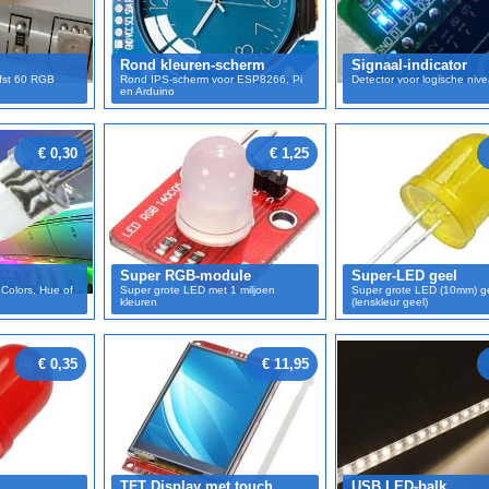
Rond kleuren-scherm
Signaal-indicator
efst 60 RGB
Rond IPS-scherm voor ESP8266, Pi
Detector voor logische niv
en Arduino
€ 0,30
€ 1,25
Super RGB-module
Super-LED geel
Colors, Hue of
Super grote LED met 1 miljoen
Super grote LED (10mm) g
kleuren
(lenskleur geel)
€ 0,35
€ 11,95
TFT Display met touch
USB LED-balk