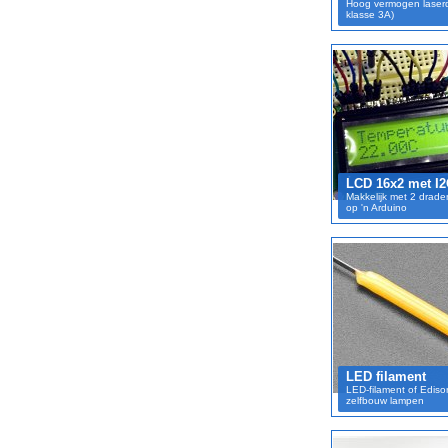
Hoog vermogen laser
klasse 3A)
LCD 16x2 met I
Makkelijk met 2 drade
op 'n Arduino
LED filament
LED-filament of Ediso
zelfbouw lampen