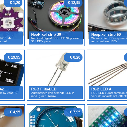
€ 1,20
€ 12,95
NeoPixel strip 30
Neopixel strip 60
 RGB: de
NeoPixel Digital RGB LED Strip zwart
Waterdichte LED-strip met i
xtiel
30 LED's per m
aanstuurbare LED's
€ 19,95
€ 0,20
2''
RGB Flits-LED
RGB LED A
play voor Pi,
Automatisch knipperende LED in
RGB LED 10mm common a
rood, groen, blauw
Voor de mooiste lichteffect
€ 4,95
€ 7,95