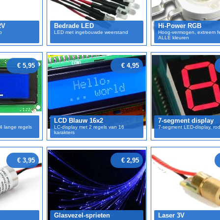
2V
Bedrade LED
Hi-Power RGB
p
LED met ingebouwde weerstand
Hoog-vermogen, extreem fel 
ALLE kleuren
€ 5,95
€ 4,95
LCD Blauw 16x2
7-segment display
4 lange regels
LC-display met 2 regels van 16
7-segment LED-display, rode
karakters
€ 3,95
€ 2,95
Glasvezel-sprieten
Laser 3V