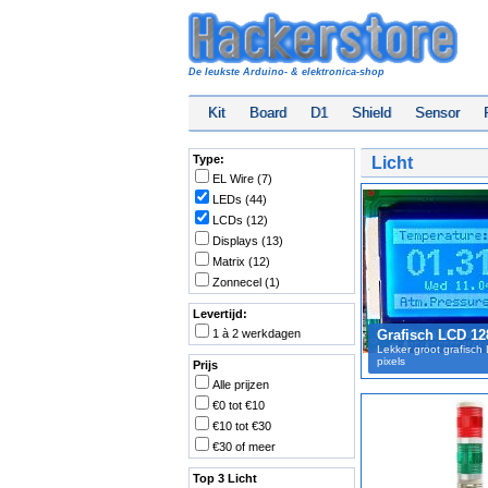
De leukste Arduino- & elektronica-shop
Kit
Board
D1
Shield
Sensor
Type:
Licht
EL Wire (7)
LEDs (44)
LCDs (12)
Displays (13)
Matrix (12)
Zonnecel (1)
Levertijd:
1 à 2 werkdagen
Grafisch LCD 12
Lekker groot grafisc
pixels
Prijs
Alle prijzen
€0 tot €10
€10 tot €30
€30 of meer
Top 3 Licht