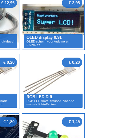
€ 12,95
€ 2,95
OLED display 0.91
ndividueel
OLED-scherm voor Arduino en
ESP8266
€ 0,20
€ 0,20
RGB LED Diff.
node.
RGB LED 5mm, diffused. Voor de
en
mooiste lichteffecten
€ 1,80
€ 1,45