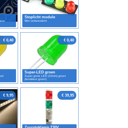
Stoplicht module
eaus
Mini verkeerslicht
€ 0,40
€ 0,40
Super-LED groen
eel
Super grote LED (10mm) groen
(lenskleur groen)
€ 9,95
€ 39,95
Zuurstoklamp 230V