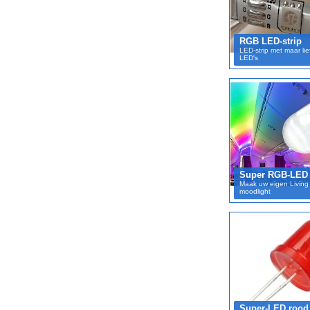
RGB LED-strip
LED-strip met maar li
LED's
Super RGB-LED
Maak uw eigen Living 
moodlight
Super-LED rood