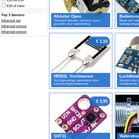
€10 tot €30
€30 of meer
Top 3 Sensors
Afsluiter Open
Bodemvoc
Infrarood set
Vloeistof-afsluiter, normaal open,
Maak een twit
geschikt voor waterleiding
watergeefsys
Infrarood-sensor
Infrarood-sensor
€ 1,15
HR202L Vochtsensor
Luchtkwali
Vochtgevoelige weerstand voor
Sensor voor 
luchtvochtigheiddetectie
rookdetectie
€ 3,95
SHT31
Waterstro