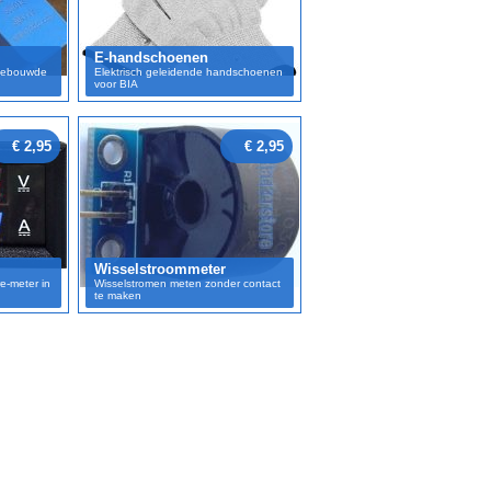
E-handschoenen
ngebouwde
Elektrisch geleidende handschoenen
voor BIA
€ 2,95
€ 2,95
Wisselstroommeter
e-meter in
Wisselstromen meten zonder contact
te maken