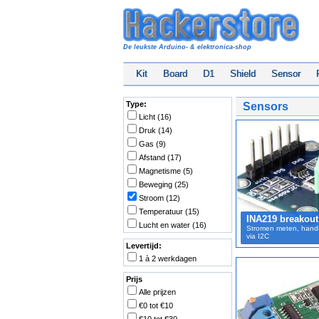
De leukste Arduino- & elektronica-shop
Kit
Board
D1
Shield
Sensor
Type:
Sensors
Licht (16)
Druk (14)
Gas (9)
Afstand (17)
Magnetisme (5)
Beweging (25)
Stroom (12)
Temperatuur (15)
INA219 breakout
Lucht en water (16)
Stromen meten, handi
via I2C
Levertijd:
1 à 2 werkdagen
Prijs
Alle prijzen
€0 tot €10