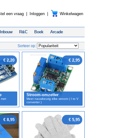
tel een vraag
|
Inloggen
|
Winkelwagen
Inbouw
R&C
Boek
Arcade
Sorteer op:
€ 2,20
€ 2,95
e
Stroom-omzetter
 met
Meet nauwkeurig elke stroom ( I to V
converter )
€ 8,95
€ 5,95