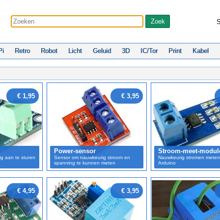
S
Pi
Retro
Robot
Licht
Geluid
3D
IC/Tor
Print
Kabel
€ 1,95
€ 3,95
Power-sensor
Stroom-meet-modul
g aan te sturen
Sensor om nauwkeurig stroom en
Nauwkeurig stromen meten
spanning te kunnen meten
Arduino
€ 4,95
€ 3,95