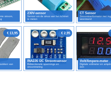
230V-sensor
CT Sensor
nte stroom,
Sensor om de sinus van het lichtnet
Stroomtranformator met i
ng
te meten
weerstand
€ 13,95
€ 2,95
INA226 I2C Stroomsensor
Volt/Ampere-meter
 sokken van
Bidirectionele spannings en
Digitale voltmeter en ampèr
stroommeting
één