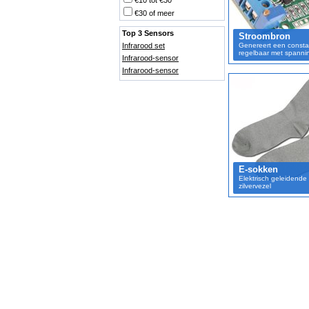
€10 tot €30
€30 of meer
Top 3 Sensors
Stroombron
Infrarood set
Genereert een consta
regelbaar met spanni
Infrarood-sensor
Infrarood-sensor
E-sokken
Elektrisch geleidende
zilvervezel