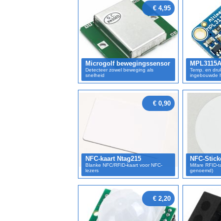
€ 4,95
Microgolf bewegingssensor
MPL3115A
Detecteer zowel beweging als
Temp. en dru
snelheid
ingebouwde 
€ 0,90
NFC-kaart Ntag215
NFC-Stick
Blanke NFC/RFID-kaart voor NFC-
Mifare RFID-t
lezers
genoemd)
€ 2,20