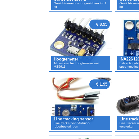
Gewichtssensor voor gewichten tot 1
Gewichtssens
kg
kg
€ 8,95
Hoogtemeter
INA226 I2
Atmosferische hoogtemeter met
Bidirectionel
MS5611
stroommeting
€ 1,95
Line tracking sensor
Line trac
Line tracker voor Arduino-
Line tracker
robotbesturingen
versterker