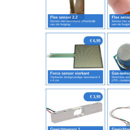
Flex sensor 2.2
Flex senso
Sensor met weerstand afhankelijk
Sensor met w
van de buiging
van de buigi
€ 6,95
Force sensor vierkant
Gas-sens
Vierkante drukgevoelige weerstand 4
Detecteer ko
x 4 cm
LPG, campin
€ 3,95
Gewichtsensor 1
Gewichtse