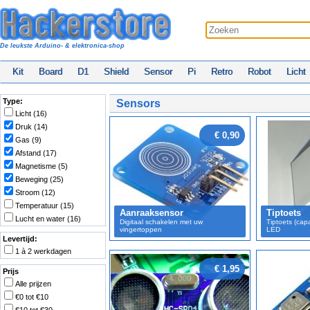
De leukste Arduino- & elektronica-shop
Kit
Board
D1
Shield
Sensor
Pi
Retro
Robot
Licht
Type:
Sensors
Licht (16)
Druk (14)
€ 0,90
Gas (9)
Afstand (17)
Magnetisme (5)
Beweging (25)
Stroom (12)
Temperatuur (15)
Aanraaksensor
Tiptoets
Lucht en water (16)
Digitaal schakelen met uw
Tiptoets (cap
vingertoppen
LED
Levertijd:
1 à 2 werkdagen
€ 1,95
Prijs
Alle prijzen
€0 tot €10