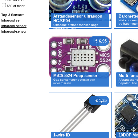
€10 tot €30
€30 of meer
Top 3 Sensors
Afstandssensor ultrasoon
Barometer
Infrarood set
HC-SR04
Wat voor een
de barometer
Ultrasone afstandssensor, hoge
Infrarood-sensor
nauwkeurigheid
Infrarood-sensor
€ 6,95
MiCS5524 Poep-sensor
Multi-func
Gas-sensor voor detectie van
Afstandssenso
uitwerpselen
bepalen, line 
€ 1,35
1-wire ID
10DOF Mo