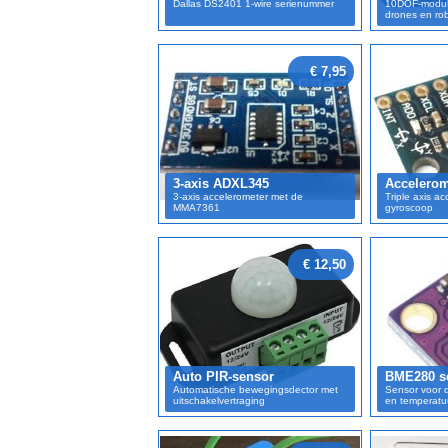
Dallas DS2401 1-wire serienummer
10DOF-module
drones en ro
€ 7,95
3-axis ADXL345
Accelerom
3-axis accelerometer met de
Triple axis a
MMA7361
gyroscoop
€ 12,50
Auto PIR-sensor
BME280 s
Automatische bewegingsdector met
Sensor voor d
uitschakelvertraging
en temperatu