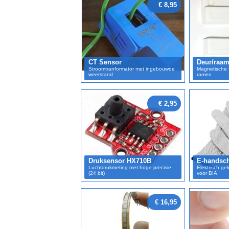
€ 8,95
CT Sensor
Deur/raam
Stroomtranformator met ingebouwde
Magnetische 
weerstand
ramen
€ 2,95
Druksensor HX710B
E-handsc
Luchtdrukmeting met hoge precisie
Elektrisch g
(24 bit)
voor BIA
€ 16,95