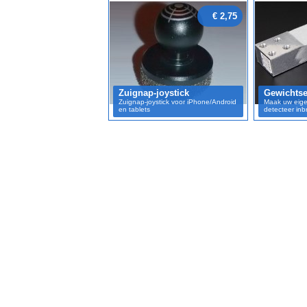
€ 2,75
Zuignap-joystick
Gewichtse
Zuignap-joystick voor iPhone/Android
Maak uw eige
en tablets
detecteer inb