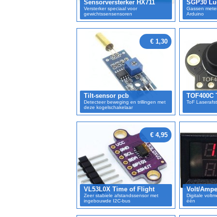
Sensorversterker HX711
SGP30 Luc
Versterker speciaal voor
Gassen meten
gewichtssensensoren
Arduino
€ 1,30
Tilt-sensor pcb
TOF400C T
Detecteer beweging en trillingen met
ToF Laserafs
deze kogelschakelaar
€ 4,95
VL53L0X Time of Flight
Volt/Ampe
Zeer stabiele afstandssensor met
Digitale volt
ingebouwde I2C-bus
één