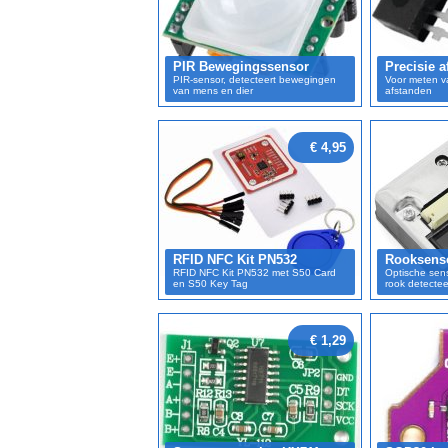
PIR Bewegingssensor
Precisie 
PIR-sensor, detecteert bewegingen
Voor meten va
van mens en dier
afstanden
€ 4,95
RFID NFC Kit PN532
Rooksens
RFID NFC Kit PN532 met S50 Card
Optische sens
en S50 Key Tag
rook detectee
€ 1,29